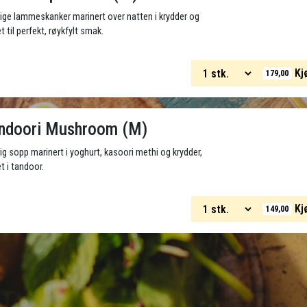
ige lammeskanker marinert over natten i krydder og
let til perfekt, røykfylt smak.
Kj
179,00
ndoori Mushroom (M)
ig sopp marinert i yoghurt, kasoori methi og krydder,
et i tandoor.
Kj
149,00