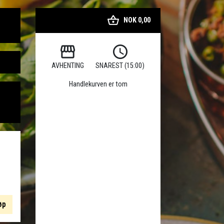
shopping_basket
NOK 0,00
storefront
watch_later
AVHENTING
SNAREST (15:00)
Handlekurven er tom
øp