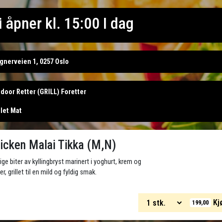
i åpner kl. 15:00 I dag
gnerveien 1, 0257 Oslo
door Retter (GRILL) Foretter
llet Mat
icken Malai Tikka (M,N)
ige biter av kyllingbryst marinert i yoghurt, krem og
er, grillet til en mild og fyldig smak.
Kj
199,00