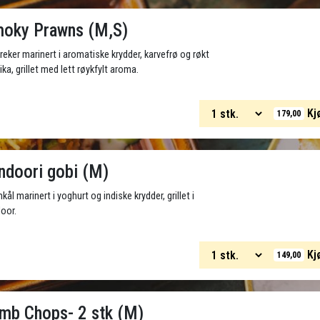
oky Prawns (M,S)
reker marinert i aromatiske krydder, karvefrø og røkt
ika, grillet med lett røykfylt aroma.
Kj
179,00
ndoori gobi (M)
kål marinert i yoghurt og indiske krydder, grillet i
oor.
Kj
149,00
mb Chops- 2 stk (M)