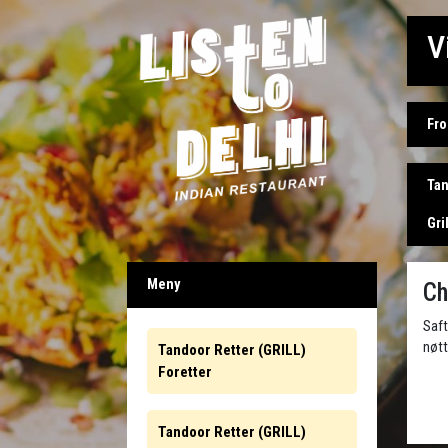
V
Fro
Tan
Gri
Meny
Ch
Saft
nøtt
Tandoor Retter (GRILL)
Foretter
Tandoor Retter (GRILL)