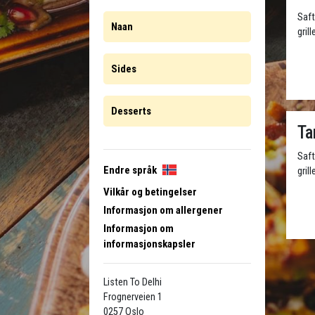
Saft
Naan
gril
Sides
Desserts
Ta
Saft
Endre språk
grill
Vilkår og betingelser
Informasjon om allergener
Informasjon om
informasjonskapsler
Listen To Delhi
Frognerveien 1
0257 Oslo