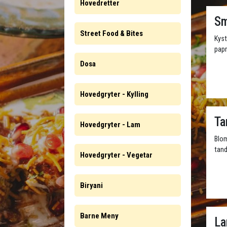
Hovedretter
Sm
Street Food & Bites
Kyst
papr
Dosa
Hovedgryter - Kylling
Ta
Hovedgryter - Lam
Blom
tand
Hovedgryter - Vegetar
Biryani
Barne Meny
La